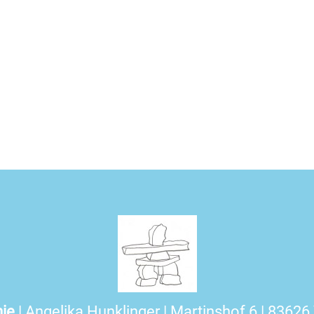
ie
| Angelika Hunklinger | Martinshof 6 | 83626