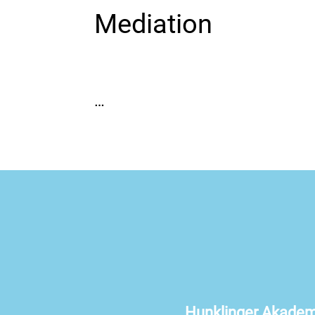
Mediation
…
Hunklinger Akadem